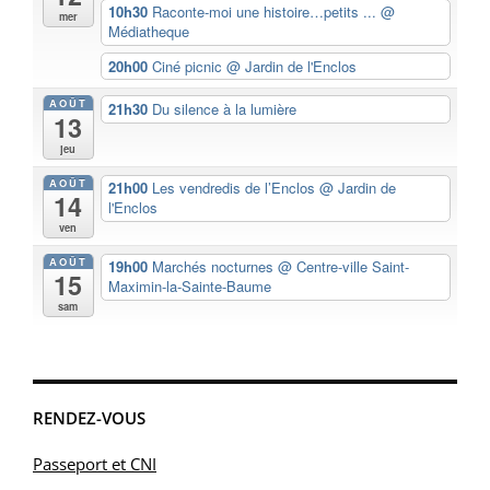
10h30
Raconte-moi une histoire…petits ...
@
mer
Médiatheque
20h00
Ciné picnic
@ Jardin de l'Enclos
AOÛT
21h30
Du silence à la lumière
13
jeu
AOÛT
21h00
Les vendredis de l’Enclos
@ Jardin de
14
l'Enclos
ven
AOÛT
19h00
Marchés nocturnes
@ Centre-ville Saint-
15
Maximin-la-Sainte-Baume
sam
RENDEZ-VOUS
Passeport et CNI