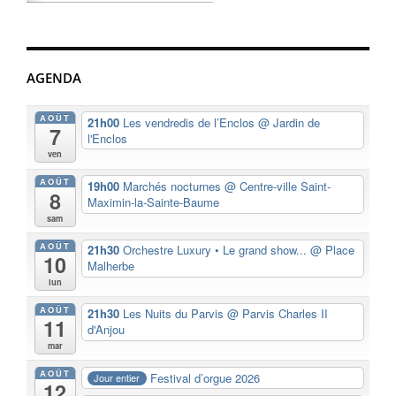
AGENDA
AOÛT
21h00
Les vendredis de l’Enclos
@ Jardin de
7
l'Enclos
ven
AOÛT
19h00
Marchés nocturnes
@ Centre-ville Saint-
8
Maximin-la-Sainte-Baume
sam
AOÛT
21h30
Orchestre Luxury • Le grand show...
@ Place
10
Malherbe
lun
AOÛT
21h30
Les Nuits du Parvis
@ Parvis Charles II
11
d'Anjou
mar
AOÛT
Festival d’orgue 2026
Jour entier
12