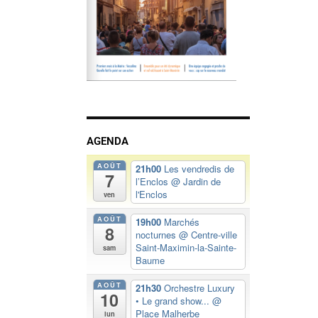
AGENDA
AOÛT
21h00
Les vendredis de
7
l’Enclos
@ Jardin de
l'Enclos
ven
AOÛT
19h00
Marchés
8
nocturnes
@ Centre-ville
Saint-Maximin-la-Sainte-
sam
Baume
AOÛT
21h30
Orchestre Luxury
10
• Le grand show...
@
Place Malherbe
lun