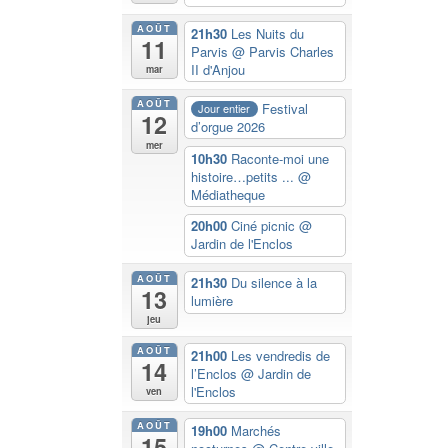
AOÛT
21h30
Les Nuits du
11
Parvis
@ Parvis Charles
II d'Anjou
mar
AOÛT
Festival
Jour entier
12
d’orgue 2026
mer
10h30
Raconte-moi une
histoire…petits ...
@
Médiatheque
20h00
Ciné picnic
@
Jardin de l'Enclos
AOÛT
21h30
Du silence à la
13
lumière
jeu
AOÛT
21h00
Les vendredis de
14
l’Enclos
@ Jardin de
l'Enclos
ven
AOÛT
19h00
Marchés
15