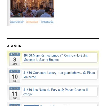
AGENDA
AOÛT
19h00
Marchés nocturnes
@ Centre-ville Saint-
8
Maximin-la-Sainte-Baume
sam
AOÛT
21h30
Orchestre Luxury • Le grand show...
@ Place
10
Malherbe
lun
AOÛT
21h30
Les Nuits du Parvis
@ Parvis Charles II
11
d'Anjou
mar
AOÛT