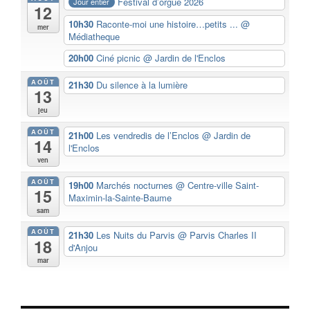
Festival d’orgue 2026
Jour entier
12
10h30
Raconte-moi une histoire…petits ...
@
mer
Médiatheque
20h00
Ciné picnic
@ Jardin de l'Enclos
AOÛT
21h30
Du silence à la lumière
13
jeu
AOÛT
21h00
Les vendredis de l’Enclos
@ Jardin de
14
l'Enclos
ven
AOÛT
19h00
Marchés nocturnes
@ Centre-ville Saint-
15
Maximin-la-Sainte-Baume
sam
AOÛT
21h30
Les Nuits du Parvis
@ Parvis Charles II
18
d'Anjou
mar