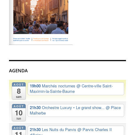
AGENDA
AOÛT
19h00
Marchés nocturnes
@ Centre-ville Saint-
8
Maximin-la-Sainte-Baume
sam
AOÛT
21h30
Orchestre Luxury • Le grand show...
@ Place
10
Malherbe
lun
AOÛT
21h30
Les Nuits du Parvis
@ Parvis Charles II
11
d'Anjou