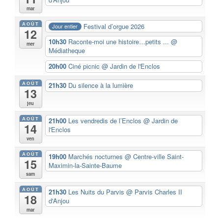
mar
AOÛT
Festival d’orgue 2026
Jour entier
12
10h30
Raconte-moi une histoire…petits ...
@
mer
Médiatheque
20h00
Ciné picnic
@ Jardin de l'Enclos
AOÛT
21h30
Du silence à la lumière
13
jeu
AOÛT
21h00
Les vendredis de l’Enclos
@ Jardin de
14
l'Enclos
ven
AOÛT
19h00
Marchés nocturnes
@ Centre-ville Saint-
15
Maximin-la-Sainte-Baume
sam
AOÛT
21h30
Les Nuits du Parvis
@ Parvis Charles II
18
d'Anjou
mar