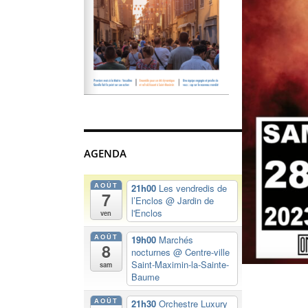
AGENDA
AOÛT
21h00
Les vendredis de
7
l’Enclos
@ Jardin de
l'Enclos
ven
AOÛT
19h00
Marchés
8
nocturnes
@ Centre-ville
Saint-Maximin-la-Sainte-
sam
Baume
AOÛT
21h30
Orchestre Luxury