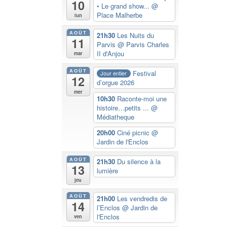
10
• Le grand show...
@
Place Malherbe
lun
AOÛT
21h30
Les Nuits du
11
Parvis
@ Parvis Charles
II d'Anjou
mar
AOÛT
Festival
Jour entier
12
d’orgue 2026
mer
10h30
Raconte-moi une
histoire…petits ...
@
Médiatheque
20h00
Ciné picnic
@
Jardin de l'Enclos
AOÛT
21h30
Du silence à la
13
lumière
jeu
AOÛT
21h00
Les vendredis de
14
l’Enclos
@ Jardin de
l'Enclos
ven