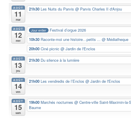
AOÛT
21h30
Les Nuits du Parvis
@ Parvis Charles II d'Anjou
11
mar
AOÛT
Festival d’orgue 2026
Jour entier
12
10h30
Raconte-moi une histoire…petits ...
@ Médiatheque
mer
20h00
Ciné picnic
@ Jardin de l'Enclos
AOÛT
21h30
Du silence à la lumière
13
jeu
AOÛT
21h00
Les vendredis de l’Enclos
@ Jardin de l'Enclos
14
ven
AOÛT
19h00
Marchés nocturnes
@ Centre-ville Saint-Maximin-la-S
15
Baume
sam