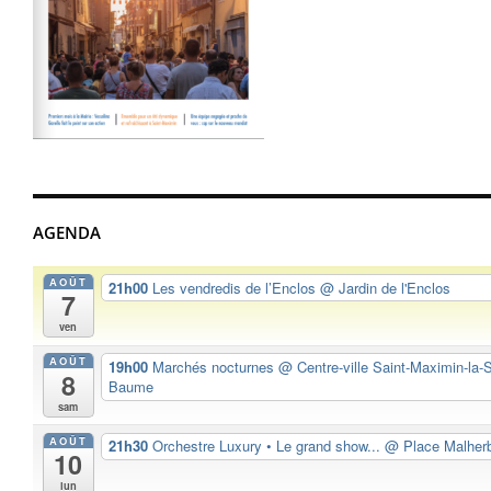
AGENDA
AOÛT
21h00
Les vendredis de l’Enclos
@ Jardin de l'Enclos
7
ven
AOÛT
19h00
Marchés nocturnes
@ Centre-ville Saint-Maximin-la-S
8
Baume
sam
AOÛT
21h30
Orchestre Luxury • Le grand show...
@ Place Malher
10
lun