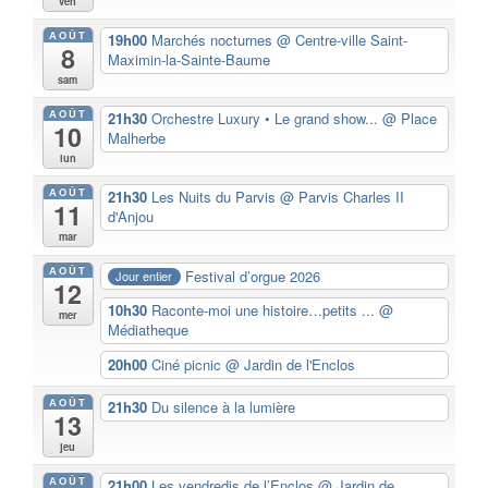
ven
AOÛT
19h00
Marchés nocturnes
@ Centre-ville Saint-
8
Maximin-la-Sainte-Baume
sam
AOÛT
21h30
Orchestre Luxury • Le grand show...
@ Place
10
Malherbe
lun
AOÛT
21h30
Les Nuits du Parvis
@ Parvis Charles II
11
d'Anjou
mar
AOÛT
Festival d’orgue 2026
Jour entier
12
10h30
Raconte-moi une histoire…petits ...
@
mer
Médiatheque
20h00
Ciné picnic
@ Jardin de l'Enclos
AOÛT
21h30
Du silence à la lumière
13
jeu
AOÛT
21h00
Les vendredis de l’Enclos
@ Jardin de