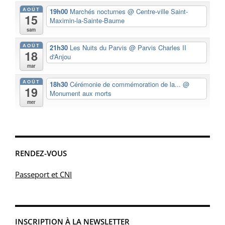
AOÛT
19h00
Marchés nocturnes
@ Centre-ville Saint-
15
Maximin-la-Sainte-Baume
sam
AOÛT
21h30
Les Nuits du Parvis
@ Parvis Charles II
18
d'Anjou
mar
AOÛT
18h30
Cérémonie de commémoration de la...
@
19
Monument aux morts
mer
RENDEZ-VOUS
Passeport et CNI
INSCRIPTION À LA NEWSLETTER