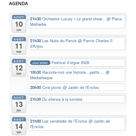
AGENDA
AOÛT
21h30
Orchestre Luxury • Le grand show...
@ Place
10
Malherbe
lun
AOÛT
21h30
Les Nuits du Parvis
@ Parvis Charles II
11
d'Anjou
mar
AOÛT
Festival d’orgue 2026
Jour entier
12
10h30
Raconte-moi une histoire…petits ...
@
mer
Médiatheque
20h00
Ciné picnic
@ Jardin de l'Enclos
AOÛT
21h30
Du silence à la lumière
13
jeu
AOÛT
21h00
Les vendredis de l’Enclos
@ Jardin de
14
l'Enclos
ven