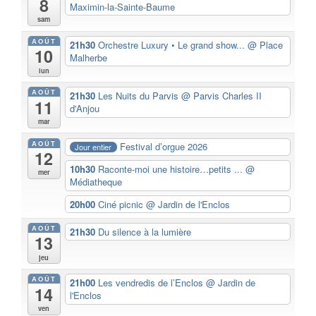
8
Maximin-la-Sainte-Baume
sam
AOÛT
21h30
Orchestre Luxury • Le grand show...
@ Place
10
Malherbe
lun
AOÛT
21h30
Les Nuits du Parvis
@ Parvis Charles II
11
d'Anjou
mar
AOÛT
Festival d’orgue 2026
Jour entier
12
10h30
Raconte-moi une histoire…petits ...
@
mer
Médiatheque
20h00
Ciné picnic
@ Jardin de l'Enclos
AOÛT
21h30
Du silence à la lumière
13
jeu
AOÛT
21h00
Les vendredis de l’Enclos
@ Jardin de
14
l'Enclos
ven