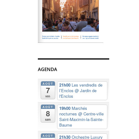
AGENDA
AOÛT
21h00
Les vendredis de
7
l’Enclos
@ Jardin de
l'Enclos
ven
AOÛT
19h00
Marchés
8
nocturnes
@ Centre-ville
Saint-Maximin-la-Sainte-
sam
Baume
AOÛT
21h30
Orchestre Luxury