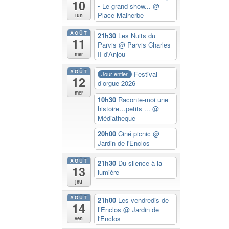
10
• Le grand show...
@
Place Malherbe
lun
AOÛT
21h30
Les Nuits du
11
Parvis
@ Parvis Charles
II d'Anjou
mar
AOÛT
Festival
Jour entier
12
d’orgue 2026
mer
10h30
Raconte-moi une
histoire…petits ...
@
Médiatheque
20h00
Ciné picnic
@
Jardin de l'Enclos
AOÛT
21h30
Du silence à la
13
lumière
jeu
AOÛT
21h00
Les vendredis de
14
l’Enclos
@ Jardin de
l'Enclos
ven