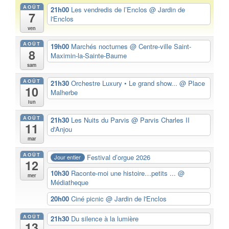
AOÛT
21h00
Les vendredis de l’Enclos
@ Jardin de
7
l'Enclos
ven
AOÛT
19h00
Marchés nocturnes
@ Centre-ville Saint-
8
Maximin-la-Sainte-Baume
sam
AOÛT
21h30
Orchestre Luxury • Le grand show...
@ Place
10
Malherbe
lun
AOÛT
21h30
Les Nuits du Parvis
@ Parvis Charles II
11
d'Anjou
mar
AOÛT
Festival d’orgue 2026
Jour entier
12
10h30
Raconte-moi une histoire…petits ...
@
mer
Médiatheque
20h00
Ciné picnic
@ Jardin de l'Enclos
AOÛT
21h30
Du silence à la lumière
13