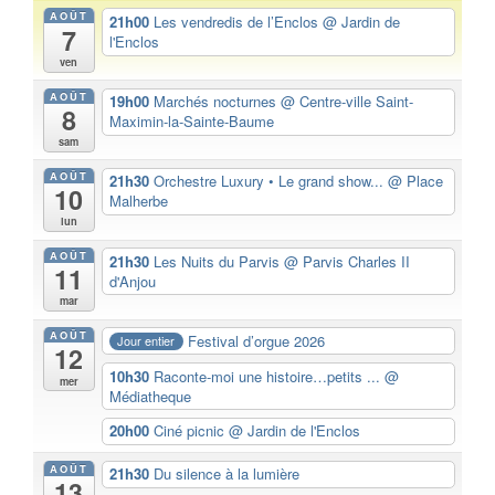
AOÛT
21h00
Les vendredis de l’Enclos
@ Jardin de
7
l'Enclos
ven
AOÛT
19h00
Marchés nocturnes
@ Centre-ville Saint-
8
Maximin-la-Sainte-Baume
sam
AOÛT
21h30
Orchestre Luxury • Le grand show...
@ Place
10
Malherbe
lun
AOÛT
21h30
Les Nuits du Parvis
@ Parvis Charles II
11
d'Anjou
mar
AOÛT
Festival d’orgue 2026
Jour entier
12
10h30
Raconte-moi une histoire…petits ...
@
mer
Médiatheque
20h00
Ciné picnic
@ Jardin de l'Enclos
AOÛT
21h30
Du silence à la lumière
13