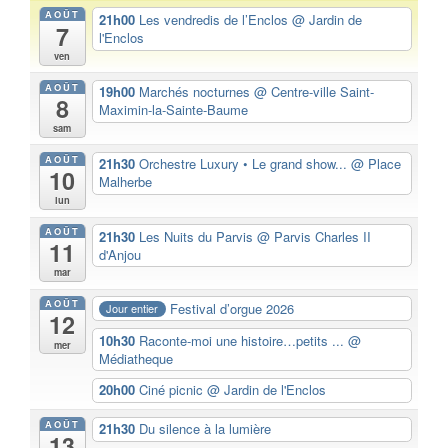
AOÛT
21h00
Les vendredis de l’Enclos
@ Jardin de
7
l'Enclos
ven
AOÛT
19h00
Marchés nocturnes
@ Centre-ville Saint-
8
Maximin-la-Sainte-Baume
sam
AOÛT
21h30
Orchestre Luxury • Le grand show...
@ Place
10
Malherbe
lun
AOÛT
21h30
Les Nuits du Parvis
@ Parvis Charles II
11
d'Anjou
mar
AOÛT
Festival d’orgue 2026
Jour entier
12
10h30
Raconte-moi une histoire…petits ...
@
mer
Médiatheque
20h00
Ciné picnic
@ Jardin de l'Enclos
AOÛT
21h30
Du silence à la lumière
13