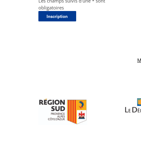
Les champs suivis d'une * sont
obligatoires
M