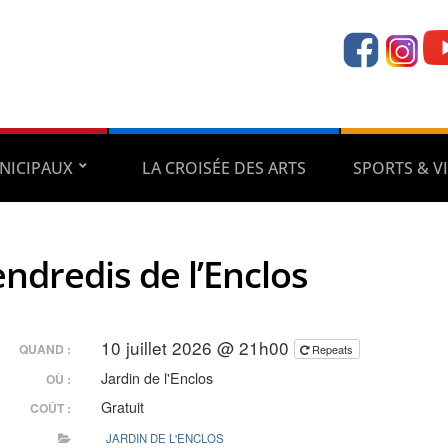
NICIPAUX
LA CROISÉE DES ARTS
SPORTS & VI
endredis de l’Enclos
10 juillet 2026 @ 21h00
QUAND :
Repeats
Jardin de l'Enclos
OÙ :
Gratuit
COÛT :
JARDIN DE L'ENCLOS