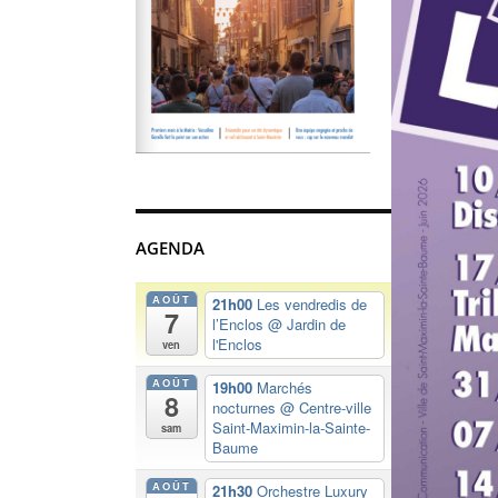
AGENDA
AOÛT
21h00
Les vendredis de
7
l’Enclos
@ Jardin de
l'Enclos
ven
AOÛT
19h00
Marchés
8
nocturnes
@ Centre-ville
Saint-Maximin-la-Sainte-
sam
Baume
AOÛT
21h30
Orchestre Luxury