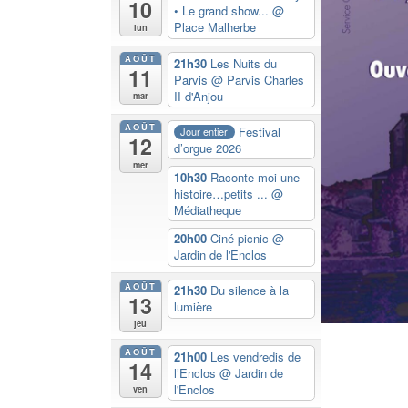
10
• Le grand show...
@
Place Malherbe
lun
AOÛT
21h30
Les Nuits du
11
Parvis
@ Parvis Charles
II d'Anjou
mar
AOÛT
Festival
Jour entier
12
d’orgue 2026
mer
10h30
Raconte-moi une
histoire…petits ...
@
Médiatheque
20h00
Ciné picnic
@
Jardin de l'Enclos
AOÛT
21h30
Du silence à la
13
lumière
jeu
AOÛT
21h00
Les vendredis de
14
l’Enclos
@ Jardin de
l'Enclos
ven