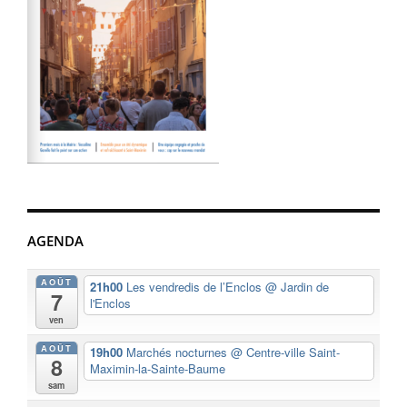
AGENDA
AOÛT
21h00
Les vendredis de l’Enclos
@ Jardin de
7
l'Enclos
ven
AOÛT
19h00
Marchés nocturnes
@ Centre-ville Saint-
8
Maximin-la-Sainte-Baume
sam