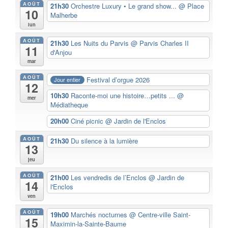
AOÛT
21h30
Orchestre Luxury • Le grand show...
@ Place
10
Malherbe
lun
AOÛT
21h30
Les Nuits du Parvis
@ Parvis Charles II
11
d'Anjou
mar
AOÛT
Festival d’orgue 2026
Jour entier
12
10h30
Raconte-moi une histoire…petits ...
@
mer
Médiatheque
20h00
Ciné picnic
@ Jardin de l'Enclos
AOÛT
21h30
Du silence à la lumière
13
jeu
AOÛT
21h00
Les vendredis de l’Enclos
@ Jardin de
14
l'Enclos
ven
AOÛT
19h00
Marchés nocturnes
@ Centre-ville Saint-
15
Maximin-la-Sainte-Baume