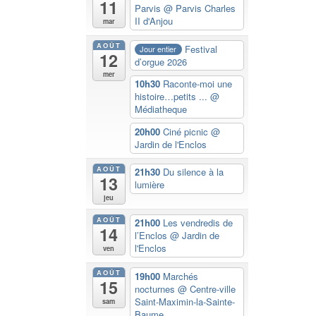
11
Parvis
@ Parvis Charles
II d'Anjou
mar
AOÛT
Festival
Jour entier
12
d’orgue 2026
mer
10h30
Raconte-moi une
histoire…petits ...
@
Médiatheque
20h00
Ciné picnic
@
Jardin de l'Enclos
AOÛT
21h30
Du silence à la
13
lumière
jeu
AOÛT
21h00
Les vendredis de
14
l’Enclos
@ Jardin de
l'Enclos
ven
AOÛT
19h00
Marchés
15
nocturnes
@ Centre-ville
Saint-Maximin-la-Sainte-
sam
Baume