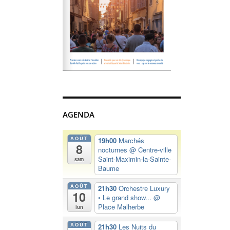
AGENDA
AOÛT
19h00
Marchés
8
nocturnes
@ Centre-ville
Saint-Maximin-la-Sainte-
sam
Baume
AOÛT
21h30
Orchestre Luxury
10
• Le grand show...
@
Place Malherbe
lun
AOÛT
21h30
Les Nuits du