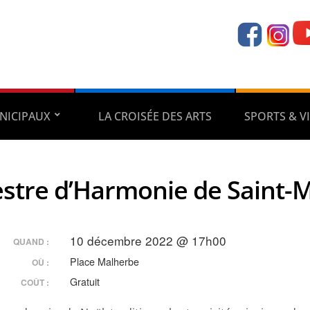
NICIPAUX
LA CROISÉE DES ARTS
SPORTS & VI
stre d’Harmonie de Saint-
10 décembre 2022 @ 17h00
QUAND :
Place Malherbe
OÙ :
Gratuit
COÛT :