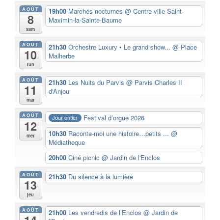
AOÛT
19h00
Marchés nocturnes
@ Centre-ville Saint-
8
Maximin-la-Sainte-Baume
sam
AOÛT
21h30
Orchestre Luxury • Le grand show...
@ Place
10
Malherbe
lun
AOÛT
21h30
Les Nuits du Parvis
@ Parvis Charles II
11
d'Anjou
mar
AOÛT
Festival d’orgue 2026
Jour entier
12
10h30
Raconte-moi une histoire…petits ...
@
mer
Médiatheque
20h00
Ciné picnic
@ Jardin de l'Enclos
AOÛT
21h30
Du silence à la lumière
13
jeu
AOÛT
21h00
Les vendredis de l’Enclos
@ Jardin de