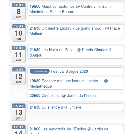
AOÛT
19h00
Marchés nocturnes
@ Centre-ville Saint-
8
Maximin-la-Sainte-Baume
sam
AOÛT
21h30
Orchestre Luxury • Le grand show...
@ Place
10
Malherbe
lun
AOÛT
21h30
Les Nuits du Parvis
@ Parvis Charles II
11
d'Anjou
mar
AOÛT
Festival d’orgue 2026
Jour entier
12
10h30
Raconte-moi une histoire…petits ...
@
mer
Médiatheque
20h00
Ciné picnic
@ Jardin de l'Enclos
AOÛT
21h30
Du silence à la lumière
13
jeu
AOÛT
21h00
Les vendredis de l’Enclos
@ Jardin de
14