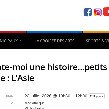
NICIPAUX
LA CROISÉE DES ARTS
SPORTS & VI
te-moi une histoire…petits
 : L’Asie
22 juillet 2026 @ 10h30 – 12h00
QUAND :
Repeats
Médiathèque
OÙ :
Pl. Malherbe