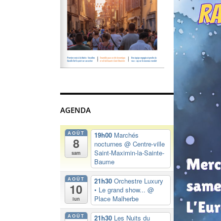
AGENDA
AOÛT
19h00
Marchés
8
nocturnes
@ Centre-ville
Saint-Maximin-la-Sainte-
sam
Baume
AOÛT
21h30
Orchestre Luxury
10
• Le grand show...
@
Place Malherbe
lun
AOÛT
21h30
Les Nuits du