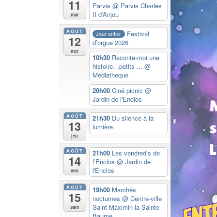
11
Parvis
@ Parvis Charles
II d'Anjou
mar
AOÛT
Festival
Jour entier
12
d’orgue 2026
mer
10h30
Raconte-moi une
histoire…petits ...
@
Médiatheque
20h00
Ciné picnic
@
Jardin de l'Enclos
AOÛT
21h30
Du silence à la
13
lumière
jeu
AOÛT
21h00
Les vendredis de
14
l’Enclos
@ Jardin de
l'Enclos
ven
AOÛT
19h00
Marchés
15
nocturnes
@ Centre-ville
Saint-Maximin-la-Sainte-
sam
Baume