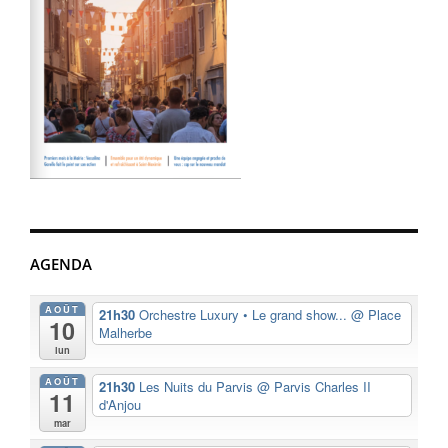
AGENDA
AOÛT
21h30
Orchestre Luxury • Le grand show...
@ Place
10
Malherbe
lun
AOÛT
21h30
Les Nuits du Parvis
@ Parvis Charles II
11
d'Anjou
mar