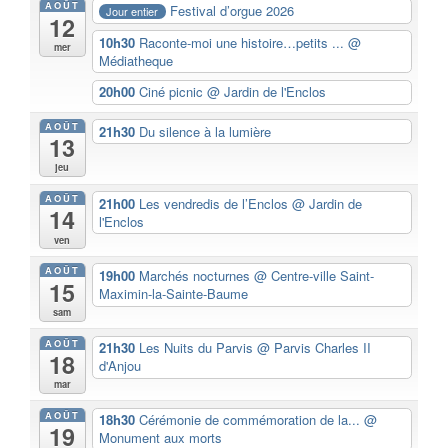
AOÛT
Festival d’orgue 2026
Jour entier
12
10h30
Raconte-moi une histoire…petits ...
@
mer
Médiatheque
20h00
Ciné picnic
@ Jardin de l'Enclos
AOÛT
21h30
Du silence à la lumière
13
jeu
AOÛT
21h00
Les vendredis de l’Enclos
@ Jardin de
14
l'Enclos
ven
AOÛT
19h00
Marchés nocturnes
@ Centre-ville Saint-
15
Maximin-la-Sainte-Baume
sam
AOÛT
21h30
Les Nuits du Parvis
@ Parvis Charles II
18
d'Anjou
mar
AOÛT
18h30
Cérémonie de commémoration de la...
@
19
Monument aux morts