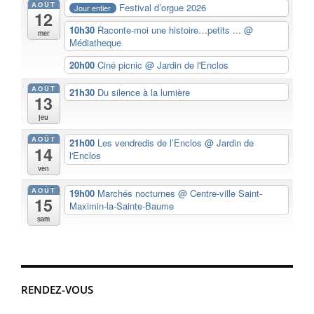
AOÛT
Festival d’orgue 2026
Jour entier
12
10h30
Raconte-moi une histoire…petits ...
@
mer
Médiatheque
20h00
Ciné picnic
@ Jardin de l'Enclos
AOÛT
21h30
Du silence à la lumière
13
jeu
AOÛT
21h00
Les vendredis de l’Enclos
@ Jardin de
14
l'Enclos
ven
AOÛT
19h00
Marchés nocturnes
@ Centre-ville Saint-
15
Maximin-la-Sainte-Baume
sam
RENDEZ-VOUS