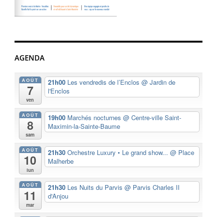
AGENDA
AOÛT
21h00
Les vendredis de l’Enclos
@ Jardin de
7
l'Enclos
ven
AOÛT
19h00
Marchés nocturnes
@ Centre-ville Saint-
8
Maximin-la-Sainte-Baume
sam
AOÛT
21h30
Orchestre Luxury • Le grand show...
@ Place
10
Malherbe
lun
AOÛT
21h30
Les Nuits du Parvis
@ Parvis Charles II
11
d'Anjou
mar