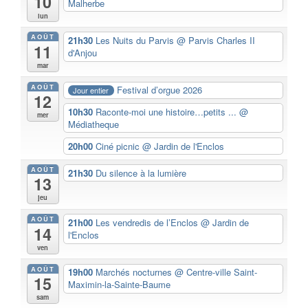
10
Malherbe
lun
AOÛT
21h30
Les Nuits du Parvis
@ Parvis Charles II
11
d'Anjou
mar
AOÛT
Festival d’orgue 2026
Jour entier
12
10h30
Raconte-moi une histoire…petits ...
@
mer
Médiatheque
20h00
Ciné picnic
@ Jardin de l'Enclos
AOÛT
21h30
Du silence à la lumière
13
jeu
AOÛT
21h00
Les vendredis de l’Enclos
@ Jardin de
14
l'Enclos
ven
AOÛT
19h00
Marchés nocturnes
@ Centre-ville Saint-
15
Maximin-la-Sainte-Baume
sam