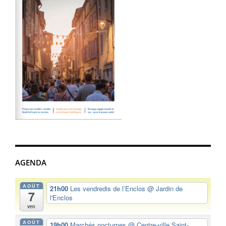
AGENDA
AOÛT
21h00
Les vendredis de l’Enclos
@ Jardin de
7
l'Enclos
ven
AOÛT
19h00
Marchés nocturnes
@ Centre-ville Saint-