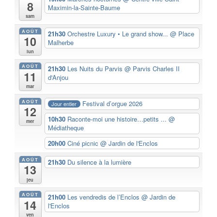
8
Maximin-la-Sainte-Baume
sam
AOÛT
21h30
Orchestre Luxury • Le grand show...
@ Place
10
Malherbe
lun
AOÛT
21h30
Les Nuits du Parvis
@ Parvis Charles II
11
d'Anjou
mar
AOÛT
Festival d’orgue 2026
Jour entier
12
10h30
Raconte-moi une histoire…petits ...
@
mer
Médiatheque
20h00
Ciné picnic
@ Jardin de l'Enclos
AOÛT
21h30
Du silence à la lumière
13
jeu
AOÛT
21h00
Les vendredis de l’Enclos
@ Jardin de
14
l'Enclos
ven