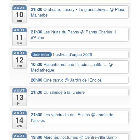
AOÛT
21h30
Orchestre Luxury • Le grand show...
@ Place
10
Malherbe
lun
AOÛT
21h30
Les Nuits du Parvis
@ Parvis Charles II
11
d'Anjou
mar
AOÛT
Festival d’orgue 2026
Jour entier
12
10h30
Raconte-moi une histoire…petits ...
@
mer
Médiatheque
20h00
Ciné picnic
@ Jardin de l'Enclos
AOÛT
21h30
Du silence à la lumière
13
jeu
AOÛT
21h00
Les vendredis de l’Enclos
@ Jardin de
14
l'Enclos
ven
AOÛT
19h00
Marchés nocturnes
@ Centre-ville Saint-