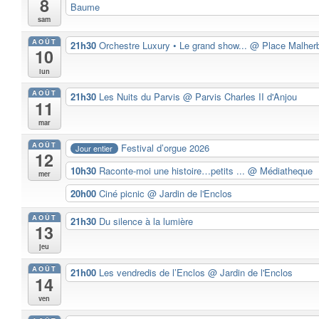
8
Baume
sam
AOÛT
21h30
Orchestre Luxury • Le grand show...
@ Place Malher
10
lun
AOÛT
21h30
Les Nuits du Parvis
@ Parvis Charles II d'Anjou
11
mar
AOÛT
Festival d’orgue 2026
Jour entier
12
10h30
Raconte-moi une histoire…petits ...
@ Médiatheque
mer
20h00
Ciné picnic
@ Jardin de l'Enclos
AOÛT
21h30
Du silence à la lumière
13
jeu
AOÛT
21h00
Les vendredis de l’Enclos
@ Jardin de l'Enclos
14
ven