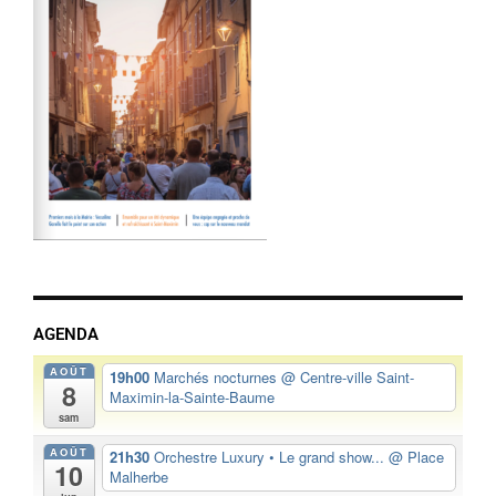
AGENDA
AOÛT
19h00
Marchés nocturnes
@ Centre-ville Saint-
8
Maximin-la-Sainte-Baume
sam
AOÛT
21h30
Orchestre Luxury • Le grand show...
@ Place
10
Malherbe