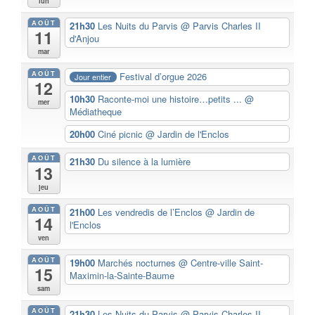
lun
AOÛT
21h30
Les Nuits du Parvis
@ Parvis Charles II
11
d'Anjou
mar
AOÛT
Festival d’orgue 2026
Jour entier
12
10h30
Raconte-moi une histoire…petits ...
@
mer
Médiatheque
20h00
Ciné picnic
@ Jardin de l'Enclos
AOÛT
21h30
Du silence à la lumière
13
jeu
AOÛT
21h00
Les vendredis de l’Enclos
@ Jardin de
14
l'Enclos
ven
AOÛT
19h00
Marchés nocturnes
@ Centre-ville Saint-
15
Maximin-la-Sainte-Baume
sam
AOÛT
21h30
Les Nuits du Parvis
@ Parvis Charles II