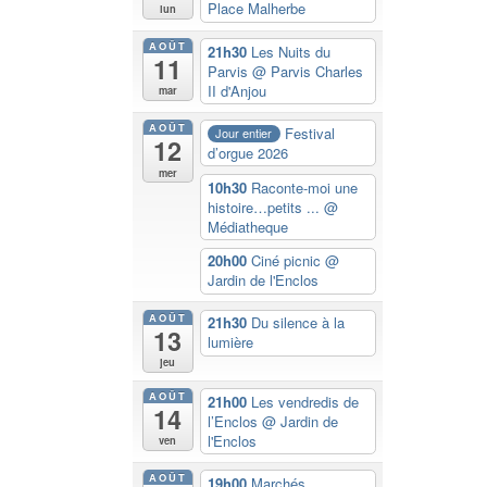
Place Malherbe
lun
AOÛT
21h30
Les Nuits du
11
Parvis
@ Parvis Charles
II d'Anjou
mar
AOÛT
Festival
Jour entier
12
d’orgue 2026
mer
10h30
Raconte-moi une
histoire…petits ...
@
Médiatheque
20h00
Ciné picnic
@
Jardin de l'Enclos
AOÛT
21h30
Du silence à la
13
lumière
jeu
AOÛT
21h00
Les vendredis de
14
l’Enclos
@ Jardin de
l'Enclos
ven
AOÛT
19h00
Marchés