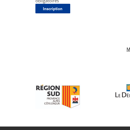
obligatoires
M