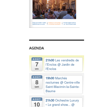
AGENDA
AOÛT
21h00
Les vendredis de
7
l’Enclos
@ Jardin de
l'Enclos
ven
AOÛT
19h00
Marchés
8
nocturnes
@ Centre-ville
Saint-Maximin-la-Sainte-
sam
Baume
AOÛT
21h30
Orchestre Luxury
10
• Le grand show...
@