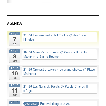
AGENDA
AOÛT
21h00
Les vendredis de l’Enclos
@ Jardin de
7
l'Enclos
ven
AOÛT
19h00
Marchés nocturnes
@ Centre-ville Saint-
8
Maximin-la-Sainte-Baume
sam
AOÛT
21h30
Orchestre Luxury • Le grand show...
@ Place
10
Malherbe
lun
AOÛT
21h30
Les Nuits du Parvis
@ Parvis Charles II
11
d'Anjou
mar
AOÛT
Festival d’orgue 2026
Jour entier