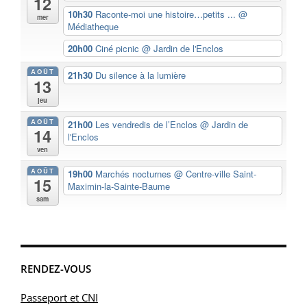
12
10h30
Raconte-moi une histoire…petits ...
@
mer
Médiatheque
20h00
Ciné picnic
@ Jardin de l'Enclos
AOÛT
21h30
Du silence à la lumière
13
jeu
AOÛT
21h00
Les vendredis de l’Enclos
@ Jardin de
14
l'Enclos
ven
AOÛT
19h00
Marchés nocturnes
@ Centre-ville Saint-
15
Maximin-la-Sainte-Baume
sam
RENDEZ-VOUS
Passeport et CNI