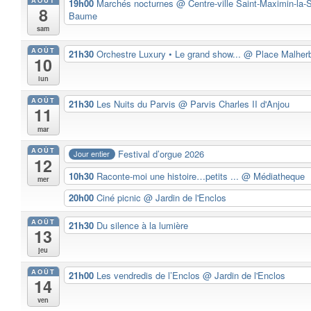
19h00
Marchés nocturnes
@ Centre-ville Saint-Maximin-la-S
8
Baume
sam
AOÛT
21h30
Orchestre Luxury • Le grand show...
@ Place Malher
10
lun
AOÛT
21h30
Les Nuits du Parvis
@ Parvis Charles II d'Anjou
11
mar
AOÛT
Festival d’orgue 2026
Jour entier
12
10h30
Raconte-moi une histoire…petits ...
@ Médiatheque
mer
20h00
Ciné picnic
@ Jardin de l'Enclos
AOÛT
21h30
Du silence à la lumière
13
jeu
AOÛT
21h00
Les vendredis de l’Enclos
@ Jardin de l'Enclos
14
ven