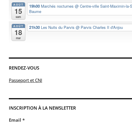
AOÛT
19h00
Marchés nocturnes
@ Centre-ville Saint-Maximin-la-S
15
Baume
sam
AOÛT
21h30
Les Nuits du Parvis
@ Parvis Charles II d'Anjou
18
mar
RENDEZ-VOUS
Passeport et CNI
INSCRIPTION À LA NEWSLETTER
Email *