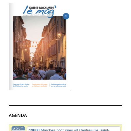
AGENDA
AOÛT
19h00
Marchés nocturnes
@ Centre-ville Saint-