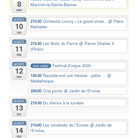
8
Maximin-la-Sainte-Baume
sam
AOÛT
21h30
Orchestre Luxury • Le grand show...
@ Place
10
Malherbe
lun
AOÛT
21h30
Les Nuits du Parvis
@ Parvis Charles II
11
d'Anjou
mar
AOÛT
Festival d’orgue 2026
Jour entier
12
10h30
Raconte-moi une histoire…petits ...
@
mer
Médiatheque
20h00
Ciné picnic
@ Jardin de l'Enclos
AOÛT
21h30
Du silence à la lumière
13
jeu
AOÛT
21h00
Les vendredis de l’Enclos
@ Jardin de
14
l'Enclos
ven